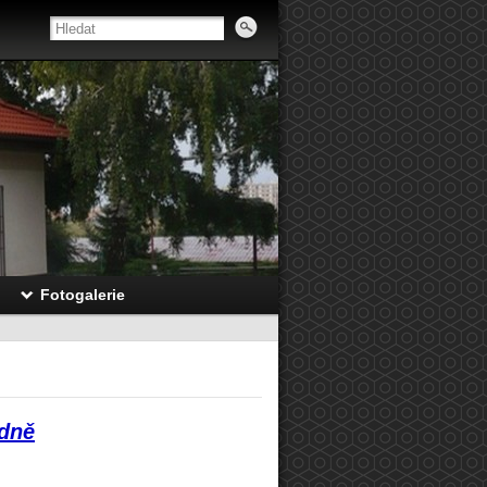
Fotogalerie
edně