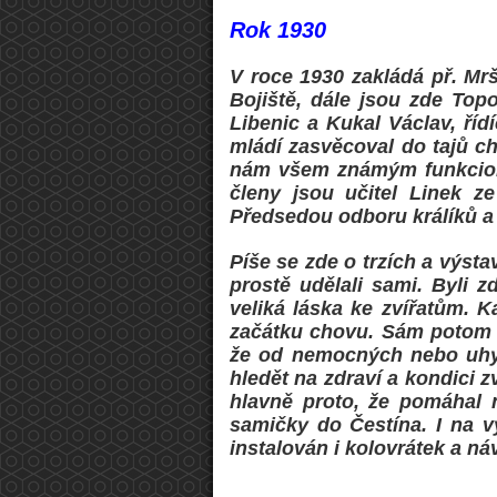
Rok 1930
V roce 1930 zakládá př. Mr
Bojiště, dále jsou zde Top
Libenic a Kukal Václav, ří
mládí zasvěcoval do tajů ch
nám všem známým funkcioná
členy jsou učitel Linek z
Předsedou odboru králíků a 
Píše se zde o trzích a výsta
prostě udělali sami. Byli z
veliká láska ke zvířatům.
začátku chovu. Sám potom 
že od nemocných nebo uhynul
hledět na zdraví a kondici 
hlavně proto, že pomáhal 
samičky do Čestína. I na v
instalován i kolovrátek a n