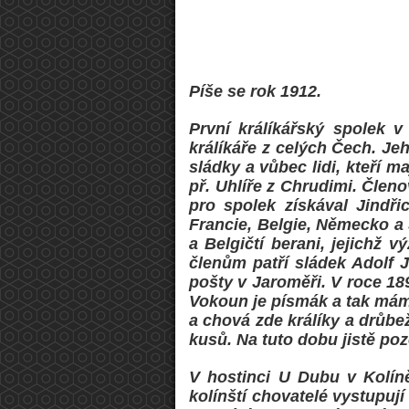
Píše se rok 1912.
První králíkářský spolek v
králíkáře z celých Čech. Je
sládky a vůbec lidi, kteří 
př. Uhlíře z Chrudimi. Člen
pro spolek získával Jindři
Francie, Belgie, Německo a Š
a Belgičtí berani, jejichž
členům patří sládek Adolf 
pošty v Jaroměři. V roce 18
Vokoun je písmák a tak máme
a chová zde králíky a drůbe
kusů. Na tuto dobu jistě po
V hostinci U Dubu v Kolíně
kolínští chovatelé vystupuj