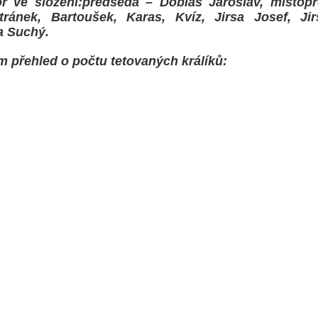
r ve složení:předseda – Dobiáš Jaroslav, místopř
tránek, Bartoušek, Karas, Kvíz, Jirsa Josef, Ji
a Suchý.
m přehled o počtu tetovaných králíků: