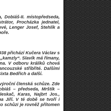
, Dobiáš-II. místopředseda,
rátor, Procházka jednatel,
ové, Lenger Josef, Stehlík a
boře.
938 přichází Kučera Václav s
 „kamzly“. Slavík má římany,
ina. V odboru králíků chová
ncouzské stříbřité. Dalšími
xta Bedřich a další.
výroční členská schůze. Zde
obiáš – předseda, Mrštík –
leskač, Karas, Najbrt Jos.,
 Jiří. V té době se tvoří i
o schůzi je rovněž přítomen