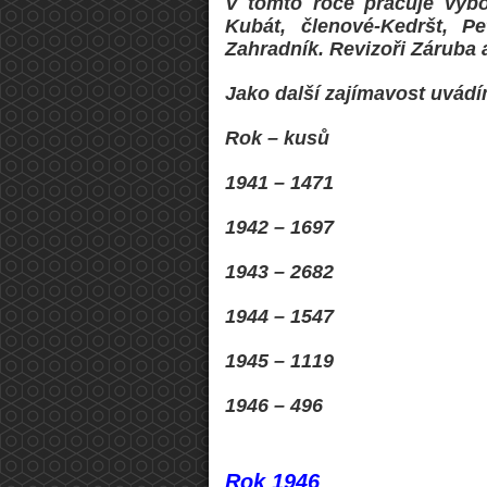
V tomto roce pracuje výbo
Kubát, členové-Kedršt, Pe
Zahradník. Revizoři Záruba 
Jako další zajímavost uvádí
Rok – kusů
1941 – 1471
1942 – 1697
1943 – 2682
1944 – 1547
1945 – 1119
1946 – 496
Rok 1946