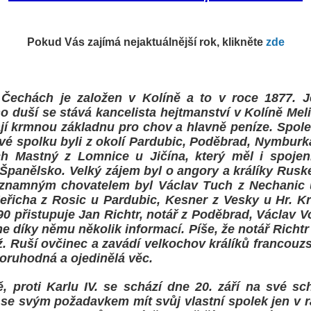
Pokud Vás zajímá nejaktuálnější rok, klikněte
zde
 Čechách je založen v Kolíně a to v roce 1877. J
ho duší se stává kancelista hejtmanství v Kolíně Mel
mají krmnou základnu pro chov a hlavně peníze. Spole
ové spolku byli z okolí Pardubic, Poděbrad, Nymburka
ch Mastný z Lomnice u Jičína, který měl i spojen
panělsko. Velký zájem byl o angory a králíky Ruské. 
 významným chovatelem byl Václav Tuch z Nechanic
Jeřicha z Rosic u Pardubic, Kesner z Vesky u Hr. K
90 přistupuje Jan Richtr, notář z Poděbrad, Václav V
 díky němu několik informací. Píše, že notář Richtr 
ž. Ruší ovčinec a zavádí velkochov králíků francouz
zoruhodná a ojedinělá věc.
, proti Karlu IV. se schází dne 20. září na své sch
í se svým požadavkem mít svůj vlastní spolek jen v 