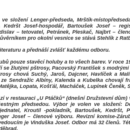
ve složení Lenger-předseda, Mrštík-místopředseda
, Kedršt Josef-hospodář, Bartoušek Josef – regist
dislav – tetovatel, Petránek, Pleskač, Najbrt – člen
Důvěrníkem pro okolní vesnice se stává Stehlík z Rat
 literaturu a přednáší zvlášť každému odboru.
bů pouze stavěcí holuby a to všech barev. V roce 1
í se žlutými pštrosy, Pacovský František s modrými
rosy chová Suchý, Jaroš, Dajcner, Havlíček a Mal
ze Sendražic Albíny, Kalenda a Kubelka chovají fra
atějka, Lopata, Košťál, Macháček, Lupínek Čeněk, Si
zí v restauraci „U Ptáčků“ (dnešní Družstevní dům) 
estným předsedou. Výbor je volen ve složení: D
ednatel, Kroutil -pokladník, Bartoušek, Kedršt, P
ger Josef – členové výboru. Revizní komise-Záruba
vedoucím je Vinduška Josef. Odbor má 32 členů. Tét
oděbrad.