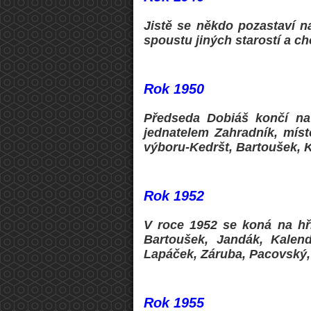
Jistě se někdo pozastaví n
spoustu jiných starostí a ch
Rok 1950
Předseda Dobiáš končí na
jednatelem Zahradník, míst
výboru-Kedršt, Bartoušek, K
Rok 1952
V roce 1952 se koná na hři
Bartoušek, Jandák, Kalend
Lapáček, Záruba, Pacovský, 
Rok 1955