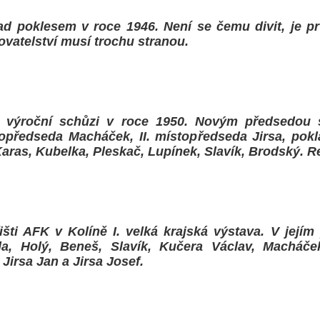
ad poklesem v roce 1946. Není se čemu divit, je prv
ovatelství musí trochu stranou.
 výroční schůzi v roce 1950. Novým předsedou s
opředseda Macháček, II. místopředseda Jirsa, pok
aras, Kubelka, Pleskač, Lupínek, Slavík, Brodský. R
šti AFK v Kolíně I. velká krajská výstava. V jejím 
a, Holý, Beneš, Slavík, Kučera Václav, Macháče
Jirsa Jan a Jirsa Josef.