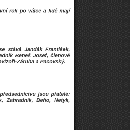
ní rok po válce a lidé mají
e stává Jandák František,
ladník Beneš Josef, členové
evizoři-Záruba a Pacovský.
předsednictvu jsou přátelé:
k, Zahradník, Beňo, Netyk,