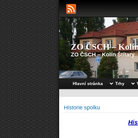
ZO ČSCH – Kolí
ZO ČSCH – Kolín Štítary
Hlavní stránka
Trhy
Historie spolku
His