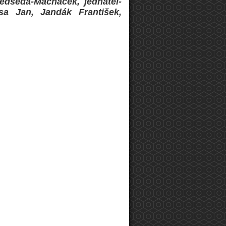
edseda-Macháček, jednatel-
rsa Jan, Jandák František,