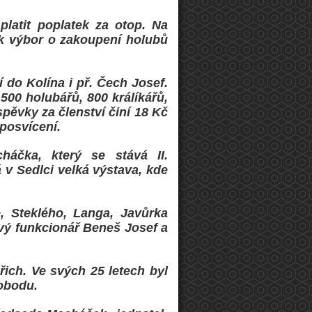
latit poplatek za otop. Na
ík výbor o zakoupení holubů
 do Kolína i př. Čech Josef.
00 holubářů, 800 králíkářů,
spěvky za členství činí 18 Kč
posvícení.
háčka, který se stává II.
 v Sedlci velká výstava, kde
, Steklého, Langa, Javůrka
vý funkcionář Beneš Josef a
ich. Ve svých 25 letech byl
vobodu.