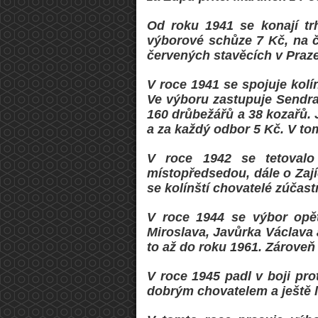
Od roku 1941 se konají tr
výborové schůze 7 Kč, na č
červených stavěcích v Praze.
V roce 1941 se spojuje kolí
Ve výboru zastupuje Sendra
160 drůbežářů a 38 kozařů. J
a za každý odbor 5 Kč. V to
V roce 1942 se tetovalo 
místopředsedou, dále o Zají
se kolínští chovatelé zúčast
V roce 1944 se výbor opět
Miroslava, Javůrka Václava
to až do roku 1961. Zároveň
V roce 1945 padl v boji pr
dobrým chovatelem a ještě l