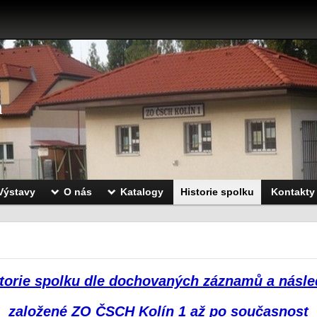
n
Výstavy
O nás
Katalogy
Historie spolku
Kontakty
torie spolku dle dochovaných záznamů a násl
založené ZO ČSCH Kolín 1 až po současnost