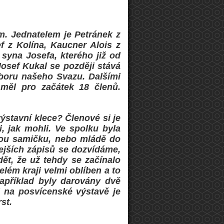
m. Jednatelem je Petránek z
f z Kolína, Kaucner Alois z
syna Josefa, kterého již od
Josef Kukal se později stává
boru našeho Svazu. Dalšími
 měl pro začátek 18 členů.
výstavní klece? Členové si je
i, jak mohli. Ve spolku byla
vou samičku, nebo mládě do
jších zápisů se dozvídáme,
dět, že už tehdy se začínalo
lém kraji velmi oblíben a to
apříklad byly darovány dvě
d na posvícenské výstavě je
st.