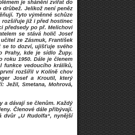
blémem je shánění zvířat do
 o drůbež. Jelikož není peněz
měňují. Tyto výměnné schůze
ozšiřuje již i před hostinec
ci předsedy po př. Melichovi
atelem se stává holič Josef
 učitel ze Zásmuk, František
 se to dozví, ujišťuje svého
do Prahy, kde je sídlo Župy.
o roku 1950. Dále je členem
 funkce vedoucího králíků,
první rozšířil v Kolíně chov
ger Josef a Kroutil, který
í: Ježil, Smetana, Mohrová,
ky a dávají se členům. Každý
eny. Členové dále přibývají.
á dvůr „U Rudolfa“, nynější