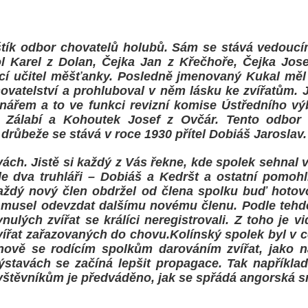
štík odbor chovatelů holubů. Sám se stává vedoucí
ol Karel z Dolan, Čejka Jan z Křečhoře, Čejka Jose
dící učitel měšťanky. Posledně jmenovaný Kukal měl 
ovatelství a prohluboval v něm lásku ke zvířatům. 
řem a to ve funkci revizní komise Ústředního vý
e Zálabí a Kohoutek Josef z Ovčár. Tento odbor
drůbeže se stává v roce 1930 přítel Dobiáš Jaroslav.
vách. Jistě si každý z Vás řekne, kde spolek sehnal 
de dva truhláři – Dobiáš a Kedršt a ostatní pomohl
 Každý nový člen obdržel od člena spolku buď hoto
musel odevzdat dalšímu novému členu. Podle tehde
ých zvířat se králíci neregistrovali. Z toho je vi
zvířat zařazovaných do chovu.Kolínský spolek byl v ce
nově se rodícím spolkům darováním zvířat, jako n
ýstavách se začíná lepšit propagace. Tak napříkla
ávštěvníkům je předváděno, jak se spřádá angorská sr