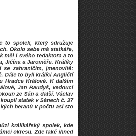
e to spolek, který sdružuje
ich. Okolo sebe má statkáře,
k měl i svého redaktora a to
, Jičína a Jaroměře. Králíky
í se zahraničím, jmenovitě:
Dále to byli králíci Angličtí
 u Hradce Králové. K dalším
rálové, Jan Baudyš, vedoucí
okoun ze Sán a další. Václav
koupil statek v Sánech č. 37
ských beranů v počtu asi sto
ůzi králíkářský spolek, kde
rámci okresu. Zde také ihned