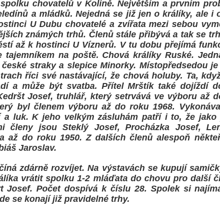
 spolku chovatelů v Kolíně. Největším a prvním pro
ledínů a mládků. Nejedná se již jen o králíky, ale i
hostinci U Dubu chovatelé a zvířata mezi sebou vy
ších známých trhů. Členů stále přibývá a tak se trh r
tí až k hostinci U Víznerů. V tu dobu přejímá funk
je tajemníkem na poště. Chová králíky Ruské. Jedn
y české straky a slepice Minorky. Místopředsedou je
rach říci své nastávající, že chová holuby. Ta, když
adí a může být svatba. Přítel Mrštík také dojíždí 
edršt Josef, truhlář, který setrvává ve výboru až d
terý byl členem výboru až do roku 1968. Vykonával
í a luk. K jeho velkým zásluhám patří i to, že jako 
mi členy jsou Steklý Josef, Procházka Josef, Len
a až do roku 1950. Z dalších členů alespoň někteř
biáš Jaroslav.
číná zdárně rozvíjet. Na výstavách se kupují samič
líka vrátit spolku 1-2 mláďata do chovu pro další čl
rt Josef. Počet dospívá k číslu 28. Spolek si najím
 se konají již pravidelné trhy.