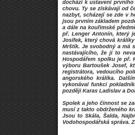
dochází k ustavení prvního
chovu. Ty se získávají od če
nazbyt, scházejí se zde v 
jsou prvním základem pozděj
a dále na kouřimské předměs
př. Lenger Antonín, který 
Josífek, který chová králík
Mrštík. Je svobodný a má st
nastávajícího, že ji to nev
Hospodářem spolku je př. K
výboru Bartoušek Josef, k
registrátora, vedoucího pol
angorského králíka. Další
vykonával funkci pokladník
později Karas Ladislav a Do
Spolek a jeho činnost se za
musí z takto obdrženého krá
Jsou to Skála, Šalda, Najb
Vodohospodářská správa. Zde