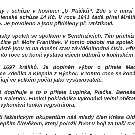
hy i schůze v hostinci „U Ptáčků“. Zde s e musí p
lenské schůze 14 Kč. V roce 1941 žádá přítel Mršt
 Je povoleno a jsou přiděleny př. Mrštíkovi.
nský spolek se spolkem v Sendražicích. Tím přichází
žice př. Mohr František. V tomto období má spolek 5
istě jsou to na dnešní stav záviděníhodná čísla. Pří
mto roce se koná výstava všech odborů o kolínském 
1697 králíků. Je doplněn výbor o přítele Mac
ce Zdeňka a Klepala z Býchor. V tomto roce se koná
ňují ve velkém počtu jako vystavovatelé.
 doplňuje a to o přítele Lupínka, Plačka, Beneše
 a Kalendu. Funkci pokladníka vykonává velmi oběta
 vykonává funkci registrátora.
oti fašistickým okupantům náš mladý člen Krása Oldř
epším člověkem, který položil život v boji za naši s