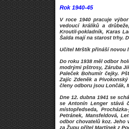
Rok 1940-45
V roce 1940 pracuje výbor 
vedoucí králíků a drůbeže
Kroutil-pokladník, Karas La
Šalda mají na starost trhy. 
Učitel Mrštík přináší novou
Do roku 1938 měl odbor holu
modrými pštrosy, Záruba Jiř
Paleček Bohumír čejky. Pšt
Zajíc Zdeněk a Pivokonský 
členy odboru jsou Lončák, M
Dne 12. dubna 1941 se schá
se Antonín Lenger stává č
místopředseda, Procházka-j
Petránek, Mansfeldová, Len
odbor chovatelů koz. Jeho 
za Župu přítel Martínek z P