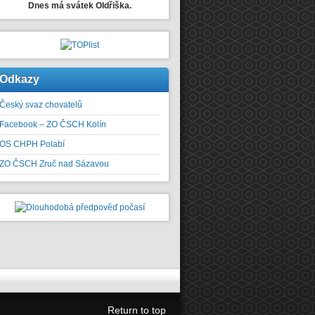
Dnes má svátek Oldřiška.
Odkazy
Český svaz chovatelů
Facebook – ZO ČSCH Kolín
OS CHPH Polabí
ZO ČSCH Zruč nad Sázavou
Return to top