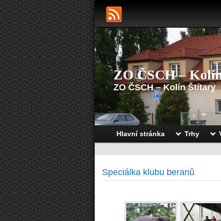
ZO ČSCH – Kolí
ZO ČSCH – Kolín Štítary
Hlavní stránka
Trhy
Speciálka klubu beranů