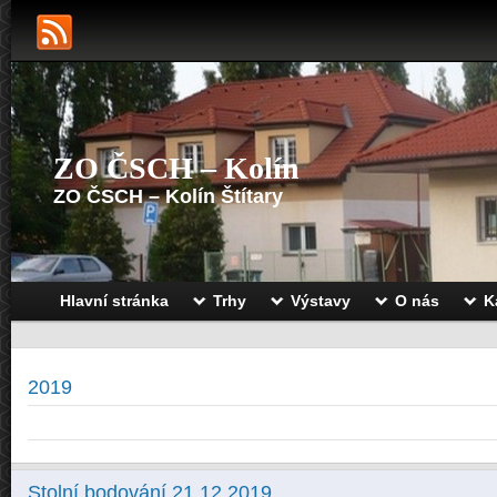
ZO ČSCH – Kolín
ZO ČSCH – Kolín Štítary
Hlavní stránka
Trhy
Výstavy
O nás
K
2019
Stolní bodování 21.12.2019